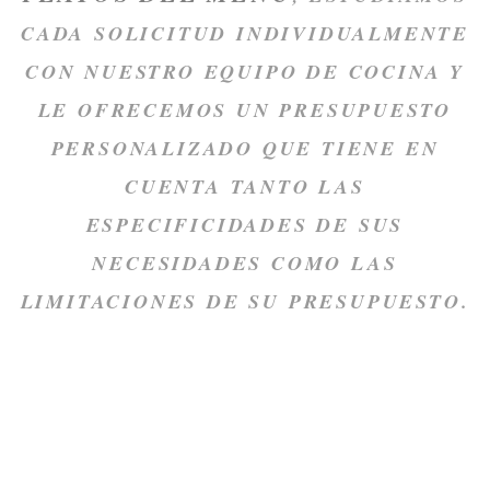
CADA SOLICITUD INDIVIDUALMENTE
CON NUESTRO EQUIPO DE COCINA Y
LE OFRECEMOS UN PRESUPUESTO
PERSONALIZADO QUE TIENE EN
CUENTA TANTO LAS
ESPECIFICIDADES DE SUS
NECESIDADES COMO LAS
LIMITACIONES DE SU PRESUPUESTO.
No dude en contactarnos por correo
lachancellerie@orange.fr
o por teléfono en
02 38 53
57 54
para exponernos su proyecto y encuentre
también nuestras fotos en la pestaña " Álbum photos".