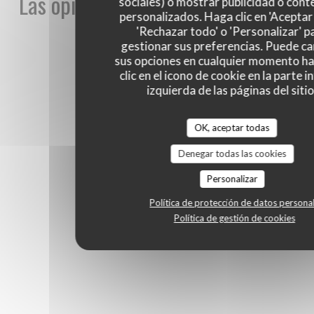
Las opiniones de nuestros clientes
sociales) o mostrar publicidad o cont
personalizados. Haga clic en 'Aceptar 
'Rechazar todo' o 'Personalizar' p
gestionar sus preferencias. Puede c
sus opciones en cualquier momento h
1
clic en el icono de cookie en la parte i
izquierda de las páginas del sitio
OK, aceptar todas
Denegar todas las cookies
Personalizar
Política de protección de datos persona
Política de gestión de cookies