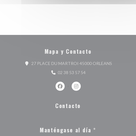
Mapa y Contacto
((abre en un
27 PLACE DU MARTROI 45000 ORLEANS
02 38 53 57 54
Facebook ((abre en una nueva ventan
Instagram ((abre en una nuev
Contacto
Manténgase al día
*