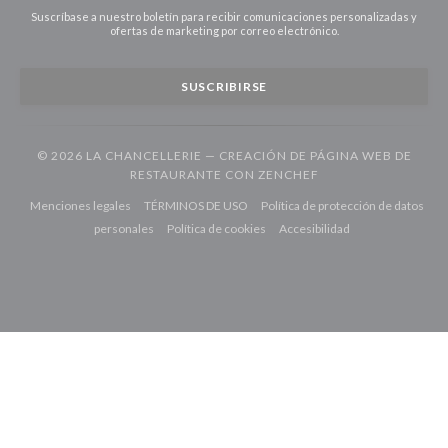
Suscríbase a nuestro boletín para recibir comunicaciones personalizadas y
ofertas de marketing por correo electrónico.
SUSCRIBIRSE
© 2026 LA CHANCELLERIE — CREACIÓN DE PÁGINA WEB DE
((ABRE EN UNA NUE
RESTAURANTE CON
ZENCHEF
((abre en una nueva ventana))
((abre en una nueva ventana))
Menciones legales
TÉRMINOS DE USO
Política de protección de datos
((abre en una nueva ventana))
((abre en una nueva ventana))
((abre en una nuev
personales
Política de cookies
Accesibilidad