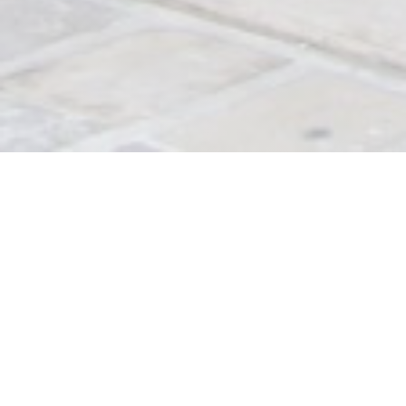
LA CHANCELLERIE
Για ένα ποτό, για επαγγελματικό γεύμα ή ρομαντικό
δείπνο, το Chancellery σας καλωσορίζει στους
ιστορικούς τοίχους του στο Place du Martroi.
Ελάτε να ανακαλύψετε τις γεύσεις της παραδοσιακής