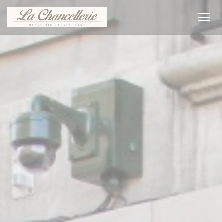
Πίνακας διαχείρισης "Μπισκότων" (Cookies)