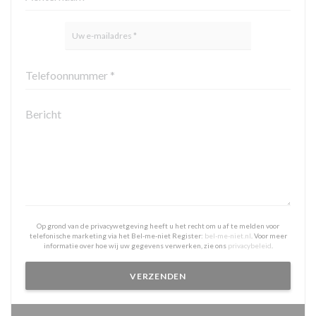
Op grond van de privacywetgeving heeft u het recht om u af te melden voor
telefonische marketing via het Bel-me-niet Register:
bel-me-niet.nl
. Voor meer
informatie over hoe wij uw gegevens verwerken, zie ons
privacybeleid
.